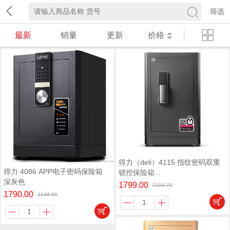
筛选
最新
销量
更新
价格
得力（deli）4115 指纹密码双重
得力 4086 APP电子密码保险箱
锁控保险箱...
深灰色
1799.00
2158.79
1790.00
2148.00