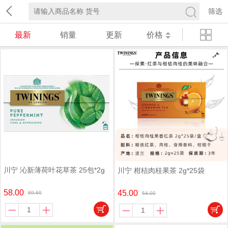
筛选
最新
销量
更新
价格
川宁 沁新薄荷叶花草茶 25包*2g
川宁 柑桔肉桂果茶 2g*25袋
58.00
45.00
69.60
54.00