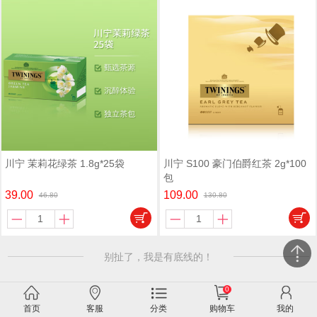
川宁 S100 豪门伯爵红茶 2g*100
川宁 茉莉花绿茶 1.8g*25袋
包
109.00
39.00
130.80
46.80
别扯了，我是有底线的！
0
关闭
首页
客服
分类
购物车
我的