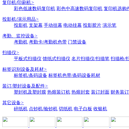
复印机/印刷机
>
彩色低速数码复印机
彩色中高速数码复印机
复印机选购
投影机/演示用品
>
投影机
支架幕
手动挂幕
电动挂幕
投影胶片
演示笔
考勤、监控设备
>
考勤机
考勤卡/考勤机色带
门禁设备
扫描仪
>
平板式扫描仪
馈纸式扫描仪
名片扫描仪/扫描笔
扫描枪/
标签识别设备及耗材
>
标签机/条码设备
标签机色带/条码设备耗材
装订/塑封设备及配件
>
塑封机及塑封膜
热熔装订机
热熔封套
装订封面
财务装订
其它设备
>
碎纸机
点钞机/验钞机
切纸机
电子白板
收银机