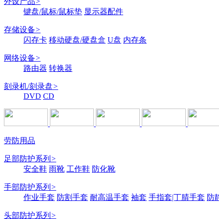
外设产品
>
键盘/鼠标/鼠标垫
显示器配件
存储设备
>
闪存卡
移动硬盘/硬盘盒
U盘
内存条
网络设备
>
路由器
转换器
刻录机/刻录盘
>
DVD
CD
劳防用品
足部防护系列
>
安全鞋
雨靴
工作鞋
防化靴
手部防护系列
>
作业手套
防割手套
耐高温手套
袖套
手指套|丁腈手套
防
头部防护系列
>