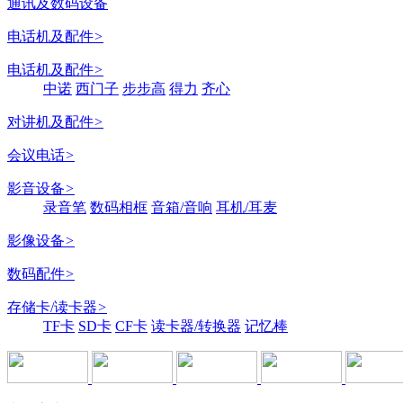
通讯及数码设备
电话机及配件
>
电话机及配件
>
中诺
西门子
步步高
得力
齐心
对讲机及配件
>
会议电话
>
影音设备
>
录音笔
数码相框
音箱/音响
耳机/耳麦
影像设备
>
数码配件
>
存储卡/读卡器
>
TF卡
SD卡
CF卡
读卡器/转换器
记忆棒