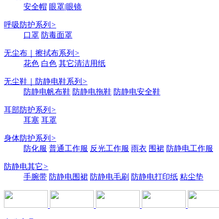
安全帽
眼罩|眼镜
呼吸防护系列
>
口罩
防毒面罩
无尘布｜擦拭布系列
>
花色
白色
其它清洁用纸
无尘鞋｜防静电鞋系列
>
防静电帆布鞋
防静电拖鞋
防静电安全鞋
耳部防护系列
>
耳塞
耳罩
身体防护系列
>
防化服
普通工作服
反光工作服
雨衣
围裙
防静电工作服
防静电其它
>
手腕带
防静电围裙
防静电毛刷
防静电打印纸
粘尘垫