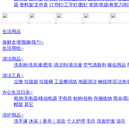
器
资料架|文件盘
订书钉|工字钉|图钉
笔筒|笔袋|卷笔刀|
生活用品
保鲜盒|密胺碗|筷勺
>
生活用纸
>
清洁用品
>
洗衣粉|洗衣液|肥皂
清洁剂|清洁液
空气清新剂
驱虫用品
清洁工具
>
尘推
垃圾袋
垃圾桶
工业擦拭纸
地面清洁
钢丝球|百洁布|
办公生活日杂
>
电池|充电器|移动电源
手电筒
粘钩|挂钩
存储收纳
雨伞|雨
帽架
其它
洗护用品
>
洗手液
沐浴｜香皂｜浴盐
个人护理
毛巾
洗发护发
浴巾