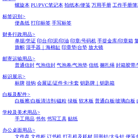
螺旋本
PU/PVC笔记本
拍纸本/便笺
万用手册
工作手册簿
标签识别
>
便条纸
打印标签
手写标签
财务行政用品
>
单据/凭证
印台/印泥/印油
印章/号码机
手提金库/印章箱
旗帜
湿手器｜海棉缸
印章垫|台垫
放大镜
邮寄运输用品
>
普通信封
气泡信封
气泡卷/气泡垫
信纸
捆扎绳
封箱胶带/
标识展示
>
标牌
挂钩
会展证/证件卡/卡套
钥匙牌｜钥匙箱
白板及配件
>
白板擦/白板清洁剂/磁粒
绿板
软木板
普通白板|玻璃白板
学校及美术用品
>
手工用品
书包
书写工具
贴纸
办公桌面用品
>
文件盘
文件柜
订书机
打孔机及耗材
回形针/大头针
便笺