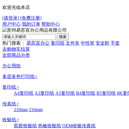
欢迎光临本店
[
请登录
]
[
免费注册
]
用户中心
我的订单
帮助中心
热门搜索：
易苏宣办公
复印纸
文件夹
中性笔
安全鞋
手套
去购物车结算
全部商品分类
办公用纸
多层多色打印纸
>
复印纸
>
A4复印纸
A3复印纸
A5复印纸
B4复印纸
B5复印纸
8K复
传真纸
>
210mm
216mm
收银纸
>
双胶收银纸
热敏收银纸
OEM收银传真纸