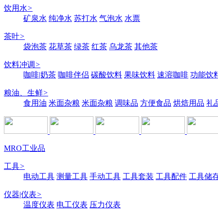
饮用水
>
矿泉水
纯净水
苏打水
气泡水
水票
茶叶
>
袋泡茶
花草茶
绿茶
红茶
乌龙茶
其他茶
饮料冲调
>
咖啡|奶茶
咖啡伴侣
碳酸饮料
果味饮料
速溶咖啡
功能饮
粮油、生鲜
>
食用油
米面杂粮
米面杂粮
调味品
方便食品
烘焙用品
礼
MRO工业品
工具
>
电动工具
测量工具
手动工具
工具套装
工具配件
工具储
仪器|仪表
>
温度仪表
电工仪表
压力仪表