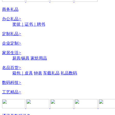
商务礼品
办公礼品
>
奖状｜证书｜聘书
定制礼品
>
企业定制
>
家居生活
>
厨具|锅具
家纺用品
名品百货
>
箱包｜皮具
钟表
车载礼品
礼品数码
数码科技
>
工艺精品
>