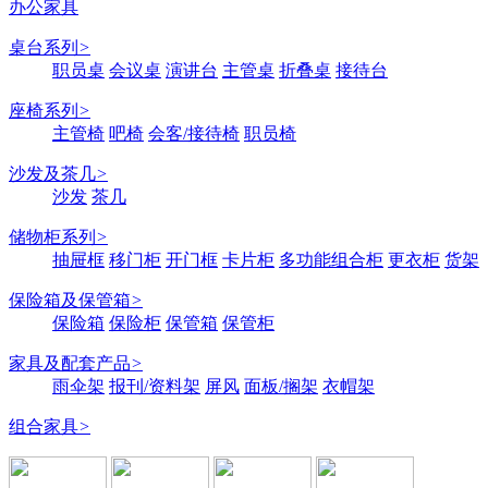
办公家具
桌台系列
>
职员桌
会议桌
演讲台
主管桌
折叠桌
接待台
座椅系列
>
主管椅
吧椅
会客/接待椅
职员椅
沙发及茶几
>
沙发
茶几
储物柜系列
>
抽屉框
移门柜
开门框
卡片柜
多功能组合柜
更衣柜
货架
保险箱及保管箱
>
保险箱
保险柜
保管箱
保管柜
家具及配套产品
>
雨伞架
报刊/资料架
屏风
面板/搁架
衣帽架
组合家具
>