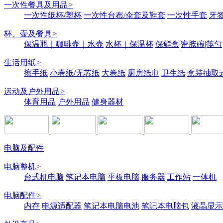
一次性餐具及用品
>
一次性纸杯/塑杯
一次性台布/伞套及鞋套
一次性手套
牙签
杯、壶及餐具
>
保温瓶｜咖啡壶｜水壶
水杯｜保温杯
保鲜盒|密胺碗|筷勺
生活用纸
>
擦手纸
小卷纸/无芯纸
大卷纸
厨房纸巾
卫生纸
盒装抽取
运动及户外用品
>
体育用品
户外用品
健身器材
电脑及配件
电脑整机
>
台式机电脑
笔记本电脑
平板电脑
服务器|工作站
一体机
电脑配件
>
内存
电源适配器
笔记本电脑电池
笔记本电脑包
液晶显示