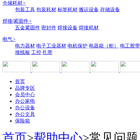
仓储耗材
>
包装工具
包装耗材
标签耗材
搬运设备
存储设备
焊接|紧固件
>
五金紧固件
密封件
焊接设备
焊接耗材
电气
>
电力器材
电子工业器材
电机保护
电器箱（柜）
电工胶带
接线板
工控
扎带
首页
品牌专区
会员中心
办公家电
办公设备
办公文具
保险箱
首页
>
帮助中心
>
常见问题