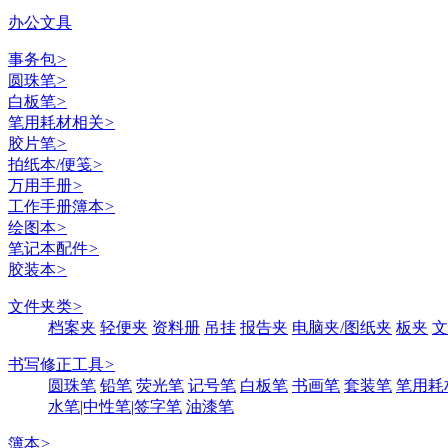
办公文具
事务包
>
圆珠笔
>
白板笔
>
笔用耗材相关
>
胶片笔
>
拍纸本/便笺
>
万用手册
>
工作手册簿本
>
绘图本
>
笔记本配件
>
胶装本
>
文件夹类
>
档案夹
轻便夹
资料册
吊挂
报告夹
电脑夹/图纸夹
板夹
文
书写修正工具
>
圆珠笔
铅笔
荧光笔
记号笔
白板笔
书画笔
套装笔
笔用耗
水笔|中性笔|签字笔
油漆笔
簿本
>