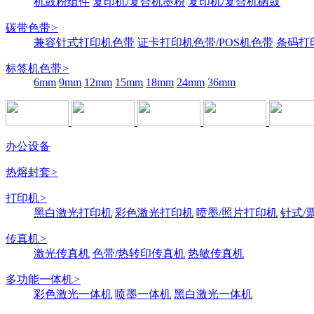
机鼓粉组件
复印机/复合机墨粉
复印机/复合机硒鼓
碳带色带
>
兼容针式打印机色带
证卡打印机色带/POS机色带
条码打
标签机色带
>
6mm
9mm
12mm
15mm
18mm
24mm
36mm
办公设备
热熔封套
>
打印机
>
黑白激光打印机
彩色激光打印机
喷墨/照片打印机
针式/
传真机
>
激光传真机
色带/热转印传真机
热敏传真机
多功能一体机
>
彩色激光一体机
喷墨一体机
黑白激光一体机