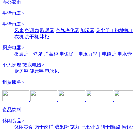
办公家电
生活电器
>
生活电器
>
风扇|空调扇
取暖器
空气净化器|加湿器
吸尘器｜扫地机
衣机|烘干机|冰柜
厨房电器
>
微波炉｜烤箱
消毒柜
电饭煲｜电压力锅｜电磁炉
电水壶
个人护理/健康电器
>
厨房秤|健康秤
电吹风
租赁服务
>
食品饮料
休闲食品
>
休闲零食
肉干肉脯
糖果|巧克力
坚果炒货
饼干|糕点
蜜饯