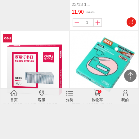
23/13 1...
11.90
14.28
0
关闭
首页
客服
分类
购物车
我的
得力 0017 厚层订书钉 23/17
美克司 1208F 订书针
微信客服
1000...
5.90
32.90
7.08
39.48