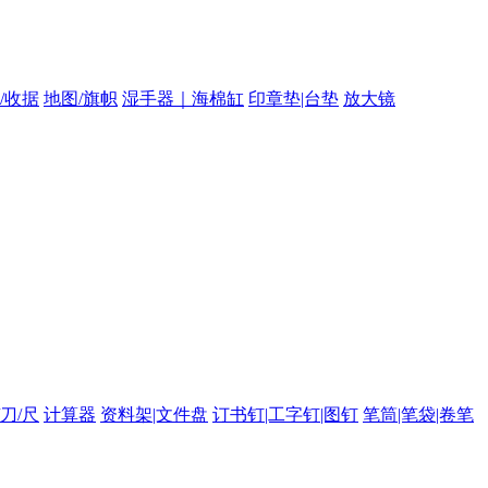
/收据
地图/旗帜
湿手器｜海棉缸
印章垫|台垫
放大镜
/刀/尺
计算器
资料架|文件盘
订书钉|工字钉|图钉
笔筒|笔袋|卷笔