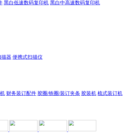
件
黑白低速数码复印机
黑白中高速数码复印机
扫描器
便携式扫描仪
机
财务装订配件
胶圈/铁圈/装订夹条
胶装机
梳式装订机