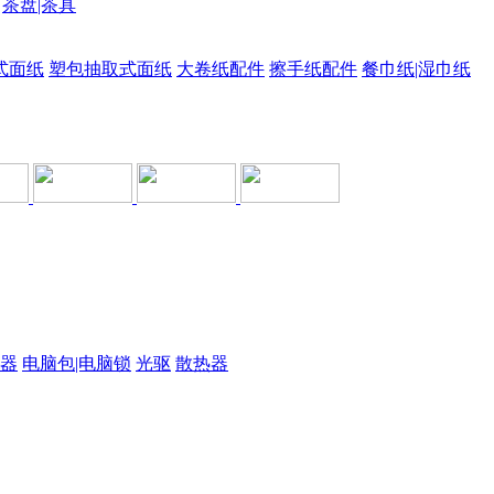
茶盘|茶具
式面纸
塑包抽取式面纸
大卷纸配件
擦手纸配件
餐巾纸|湿巾纸
器
电脑包|电脑锁
光驱
散热器