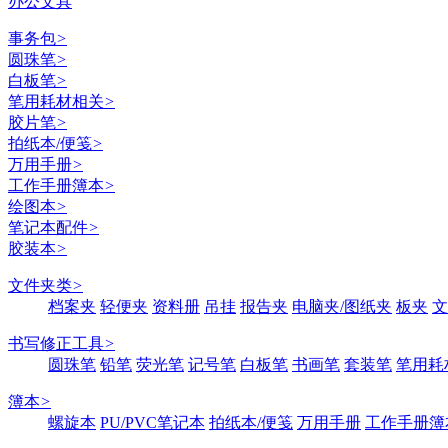
办公文具
事务包
>
圆珠笔
>
白板笔
>
笔用耗材相关
>
胶片笔
>
拍纸本/便笺
>
万用手册
>
工作手册簿本
>
绘图本
>
笔记本配件
>
胶装本
>
文件夹类
>
档案夹
轻便夹
资料册
吊挂
报告夹
电脑夹/图纸夹
板夹
文
书写修正工具
>
圆珠笔
铅笔
荧光笔
记号笔
白板笔
书画笔
套装笔
笔用耗
簿本
>
螺旋本
PU/PVC笔记本
拍纸本/便笺
万用手册
工作手册簿