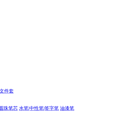
|文件套
圆珠笔芯
水笔|中性笔|签字笔
油漆笔