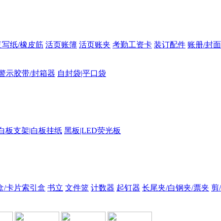
复写纸/橡皮筋
活页账簿
活页账夹
考勤工资卡
装订配件
账册/封面
警示胶带/封箱器
自封袋|平口袋
白板支架|白板挂纸
黑板|LED荧光板
盒/卡片索引盒
书立
文件篮
计数器
起钉器
长尾夹/白钢夹/票夹
剪