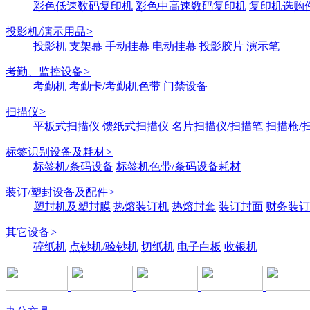
彩色低速数码复印机
彩色中高速数码复印机
复印机选购
投影机/演示用品
>
投影机
支架幕
手动挂幕
电动挂幕
投影胶片
演示笔
考勤、监控设备
>
考勤机
考勤卡/考勤机色带
门禁设备
扫描仪
>
平板式扫描仪
馈纸式扫描仪
名片扫描仪/扫描笔
扫描枪/
标签识别设备及耗材
>
标签机/条码设备
标签机色带/条码设备耗材
装订/塑封设备及配件
>
塑封机及塑封膜
热熔装订机
热熔封套
装订封面
财务装订
其它设备
>
碎纸机
点钞机/验钞机
切纸机
电子白板
收银机