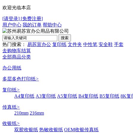
欢迎光临本店
[
请登录
]
[
免费注册
]
用户中心
我的订单
帮助中心
热门搜索：
易苏宣办公
复印纸
文件夹
中性笔
安全鞋
手套
去购物车结算
全部商品分类
办公用纸
多层多色打印纸
>
复印纸
>
A4复印纸
A3复印纸
A5复印纸
B4复印纸
B5复印纸
8K复
传真纸
>
210mm
216mm
收银纸
>
双胶收银纸
热敏收银纸
OEM收银传真纸