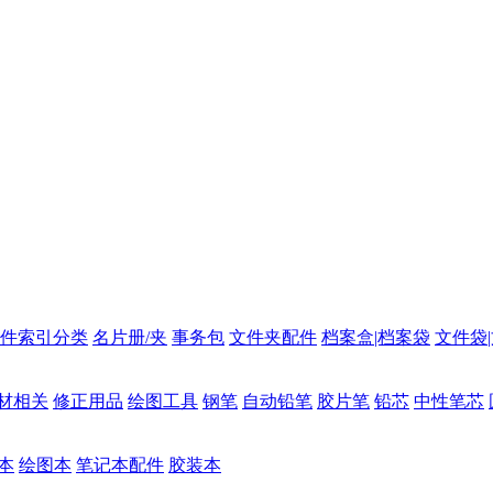
件索引分类
名片册/夹
事务包
文件夹配件
档案盒|档案袋
文件袋
材相关
修正用品
绘图工具
钢笔
自动铅笔
胶片笔
铅芯
中性笔芯
本
绘图本
笔记本配件
胶装本