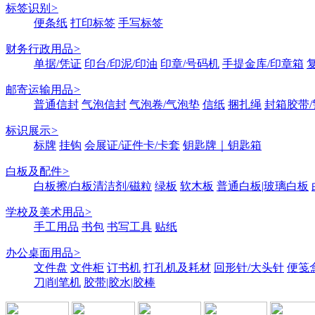
标签识别
>
便条纸
打印标签
手写标签
财务行政用品
>
单据/凭证
印台/印泥/印油
印章/号码机
手提金库/印章箱
邮寄运输用品
>
普通信封
气泡信封
气泡卷/气泡垫
信纸
捆扎绳
封箱胶带/
标识展示
>
标牌
挂钩
会展证/证件卡/卡套
钥匙牌｜钥匙箱
白板及配件
>
白板擦/白板清洁剂/磁粒
绿板
软木板
普通白板|玻璃白板
学校及美术用品
>
手工用品
书包
书写工具
贴纸
办公桌面用品
>
文件盘
文件柜
订书机
打孔机及耗材
回形针/大头针
便笺
刀|削笔机
胶带|胶水|胶棒