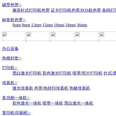
碳带色带
>
兼容针式打印机色带
证卡打印机色带/POS机色带
条码打
标签机色带
>
6mm
9mm
12mm
15mm
18mm
24mm
36mm
办公设备
热熔封套
>
打印机
>
黑白激光打印机
彩色激光打印机
喷墨/照片打印机
针式/
传真机
>
激光传真机
色带/热转印传真机
热敏传真机
多功能一体机
>
彩色激光一体机
喷墨一体机
黑白激光一体机
复印机/印刷机
>