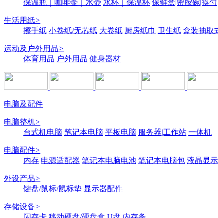
保温瓶｜咖啡壶｜水壶
水杯｜保温杯
保鲜盒|密胺碗|筷勺
生活用纸
>
擦手纸
小卷纸/无芯纸
大卷纸
厨房纸巾
卫生纸
盒装抽取
运动及户外用品
>
体育用品
户外用品
健身器材
电脑及配件
电脑整机
>
台式机电脑
笔记本电脑
平板电脑
服务器|工作站
一体机
电脑配件
>
内存
电源适配器
笔记本电脑电池
笔记本电脑包
液晶显示
外设产品
>
键盘/鼠标/鼠标垫
显示器配件
存储设备
>
闪存卡
移动硬盘/硬盘盒
U盘
内存条