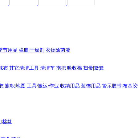
季节用品
樟脑|干燥剂
衣物除菌液
抹布
其它清洁工具
清洁车
拖把
吸收棉
扫帚|簸箕
衣
旗帜|地图
工具/搬运/作业
收纳用品
装饰用品
警示胶带|布基胶
|棉签