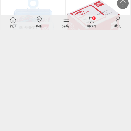
0
关闭
首页
客服
分类
购物车
我的
微信客服
得力 0024 彩色回形针 29mm 混
得力 0018 镀镍回形针 29mm 银
色 10...
色 10...
2.50
1.70
3.00
2.04
微信客服:2356423379、2536386737