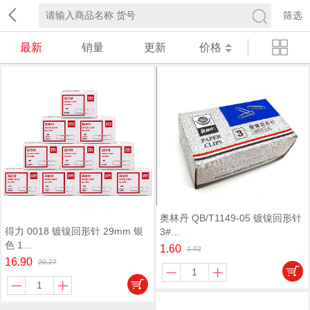
筛选
最新
销量
更新
价格
奥林丹 QB/T1149-05 镀镍回形针
得力 0018 镀镍回形针 29mm 银
3#...
色 1...
1.60
1.92
16.90
20.27